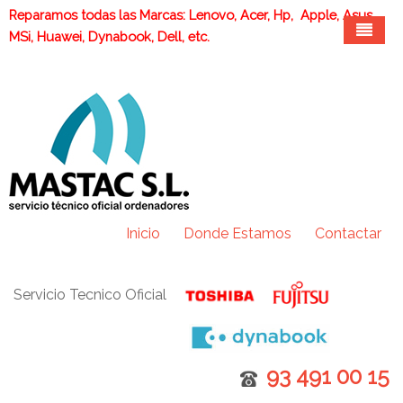
Reparamos todas las Marcas: Lenovo, Acer, Hp, Apple, Asus,
MSi, Huawei, Dynabook, Dell, etc.
Reparaciones en garantía
Reparaciones fuera de garantía
Reparación de portátiles TOSHIBA DYNABOOK en
Servicios
garantía
RECOGEMOS SU PORTÁTIL GRATIS
Reparación de portátiles FUJITSU en garantía
Portátiles de Sustitución
Inicio
Donde Estamos
Contactar
Quien Somos
Cambio de pantalla
Servicio Tecnico Oficial
Cambio de disco duro
Cambio de teclado
Cambio de baterias
93 491 00 15