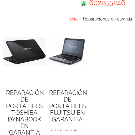
Cambio de conectores
602255246
Ampliación de memorias
Inicio
/
Reparaciones en garantía
Desarrollo de Software
Condiciones Generales
REPARACIÓN
REPARACIÓN
DE
DE
PORTATILES
PORTATILES
TOSHIBA
FUJITSU EN
DYNABOOK
GARANTÍA
EN
Si dispone de un
GARANTÍA