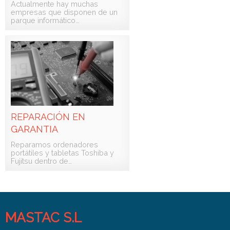
Actualmente hay muchas
empresas que disponen de un
parque informático…
REPARACIÓN EN
GARANTIA
Reparamos ordenadores
portátiles y tabletas Toshiba y
Fujitsu dentro de…
MASTAC S.L